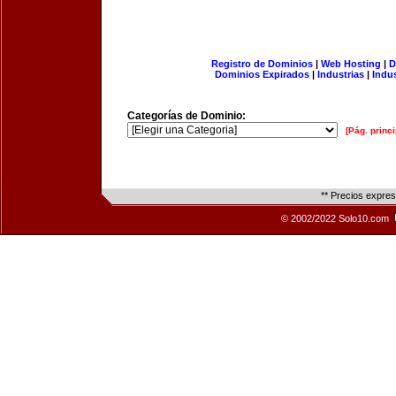
Registro de Dominios
|
Web Hosting
|
D
Dominios Expirados
|
Industrias
|
Indu
Categorías de Dominio:
[Pág. princi
** Precios expre
© 2002/2022 Solo10.com