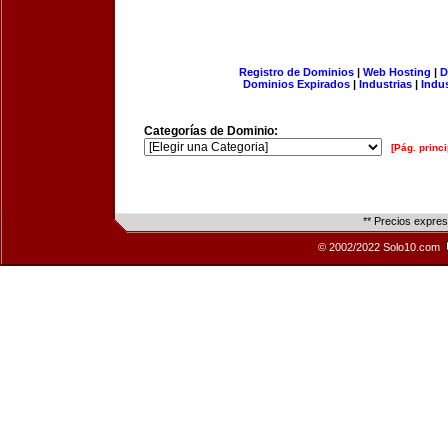
Registro de Dominios
|
Web Hosting
|
D
Dominios Expirados
|
Industrias
|
Indu
Categorías de Dominio:
[Pág. princi
** Precios expre
© 2002/2022 Solo10.com