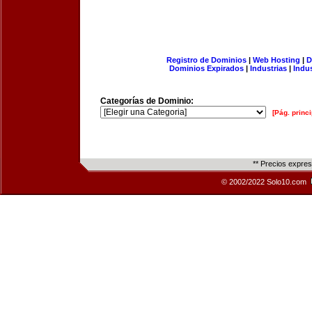
Registro de Dominios
|
Web Hosting
|
D
Dominios Expirados
|
Industrias
|
Indu
Categorías de Dominio:
[Pág. princi
** Precios expre
© 2002/2022 Solo10.com