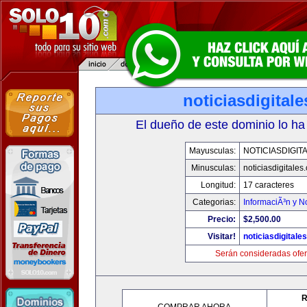
noticiasdigital
El dueño de este dominio lo ha
Mayusculas:
NOTICIASDIGIT
Minusculas:
noticiasdigitales
Longitud:
17 caracteres
Categorias:
InformaciÃ³n y No
Precio:
$2,500.00
Visitar!
noticiasdigitale
Serán consideradas ofer
R